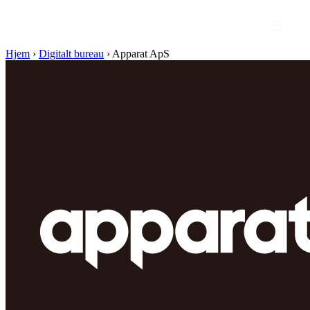
Hjem
›
Digitalt bureau
›
Apparat ApS