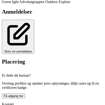
Green light
Advokatgruppen
Outdoor Explore
Anmeldelser
Skriv en anmeldelse
Placering
Leaflet
|
© OpenStreetMap
×
+
Er dette dit bureau?
Apparat ApS
−
Overtag profilen og opdater jeres oplysninger, tilføj cases og få en
verificeret badge.
Få adgang her
Kontakt