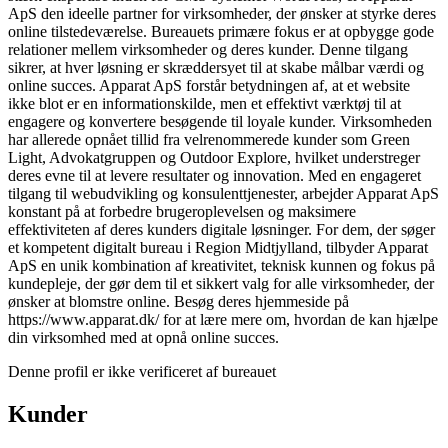
ApS den ideelle partner for virksomheder, der ønsker at styrke deres
online tilstedeværelse. Bureauets primære fokus er at opbygge gode
relationer mellem virksomheder og deres kunder. Denne tilgang
sikrer, at hver løsning er skræddersyet til at skabe målbar værdi og
online succes. Apparat ApS forstår betydningen af, at et website
ikke blot er en informationskilde, men et effektivt værktøj til at
engagere og konvertere besøgende til loyale kunder. Virksomheden
har allerede opnået tillid fra velrenommerede kunder som Green
Light, Advokatgruppen og Outdoor Explore, hvilket understreger
deres evne til at levere resultater og innovation. Med en engageret
tilgang til webudvikling og konsulenttjenester, arbejder Apparat ApS
konstant på at forbedre brugeroplevelsen og maksimere
effektiviteten af deres kunders digitale løsninger. For dem, der søger
et kompetent digitalt bureau i Region Midtjylland, tilbyder Apparat
ApS en unik kombination af kreativitet, teknisk kunnen og fokus på
kundepleje, der gør dem til et sikkert valg for alle virksomheder, der
ønsker at blomstre online. Besøg deres hjemmeside på
https://www.apparat.dk/ for at lære mere om, hvordan de kan hjælpe
din virksomhed med at opnå online succes.
Denne profil er ikke verificeret af bureauet
Kunder