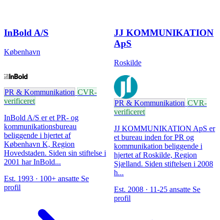
InBold A/S
JJ KOMMUNIKATION
ApS
København
Roskilde
PR & Kommunikation
CVR-
verificeret
PR & Kommunikation
CVR-
verificeret
InBold A/S er et PR- og
kommunikationsbureau
JJ KOMMUNIKATION ApS er
beliggende i hjertet af
et bureau inden for PR og
København K, Region
kommunikation beliggende i
Hovedstaden. Siden sin stiftelse i
hjertet af Roskilde, Region
2001 har InBold...
Sjælland. Siden stiftelsen i 2008
h...
Est. 1993 · 100+ ansatte
Se
profil
Est. 2008 · 11-25 ansatte
Se
profil