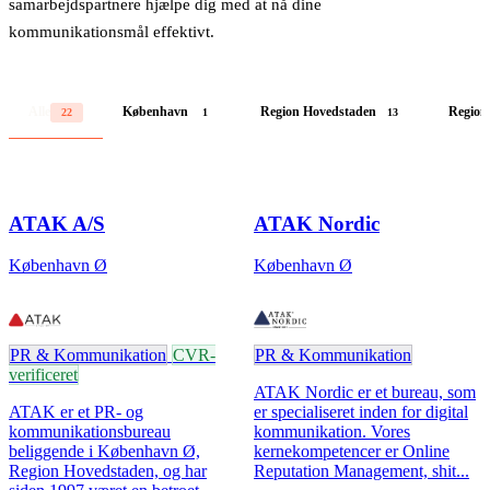
samarbejdspartnere hjælpe dig med at nå dine
kommunikationsmål effektivt.
BU
Alle
København
Region Hovedstaden
Region
22
1
13
ATAK A/S
ATAK Nordic
København Ø
København Ø
PR & Kommunikation
CVR-
PR & Kommunikation
verificeret
ATAK Nordic er et bureau, som
ATAK er et PR- og
er specialiseret inden for digital
kommunikationsbureau
kommunikation. Vores
beliggende i København Ø,
kernekompetencer er Online
Region Hovedstaden, og har
Reputation Management, shit...