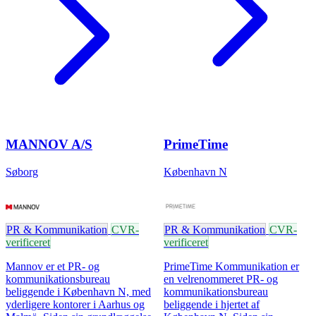
MANNOV A/S
PrimeTime
Søborg
København N
PR & Kommunikation
CVR-
PR & Kommunikation
CVR-
verificeret
verificeret
Mannov er et PR- og
PrimeTime Kommunikation er
kommunikationsbureau
en velrenommeret PR- og
beliggende i København N, med
kommunikationsbureau
yderligere kontorer i Aarhus og
beliggende i hjertet af