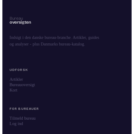
Indsigt i den danske bureau-branche. Artikler, guides
og analyser - plus Danmarks bureau-katalog.
UDFORSK
Artikler
Bureauoversigt
Kort
FOR BUREAUER
Tilmeld bureau
Log ind