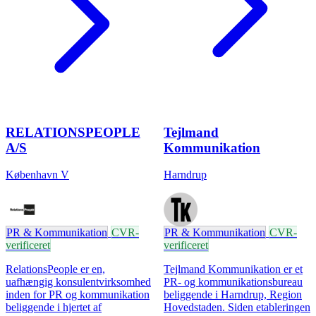
RELATIONSPEOPLE
Tejlmand
A/S
Kommunikation
København V
Harndrup
PR & Kommunikation
CVR-
PR & Kommunikation
CVR-
verificeret
verificeret
RelationsPeople er en,
Tejlmand Kommunikation er et
uafhængig konsulentvirksomhed
PR- og kommunikationsbureau
inden for PR og kommunikation
beliggende i Harndrup, Region
beliggende i hjertet af
Hovedstaden. Siden etableringen